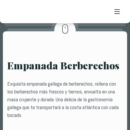
INICIO
INICIO
NOSOTROS
NOSOTROS
Empanada Berberechos
TIENDA
TIENDA
EMPANADAS
EMPANADAS
TARTAS
TARTAS
Exquisita empanada gallega de berberechos, rellena con
los berberechos más frescos y tiernos, envuelta en una
masa crujiente y dorada. Una delicia de la gastronomía
gallega que te transportará a la costa atlántica con cada
bocado.